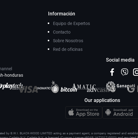
Información
Equipo de Expertos
Contacto
Sobre Nosotros
Red de oficinas
Social media
hannel
sh-honduras
Our applications
ated by B.W.I. BLACK-WOOD LIMITED acting as a payment agent, a company registered and establis
ompany Carletta N.V. Carletta N.V. is licensed (Curacao License #8048/JAZ2017-0003) and regulated b