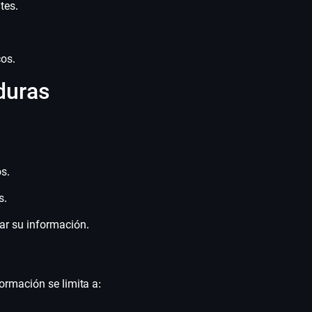
tes.
cos.
duras
s.
s.
nar su información.
rmación se limita a: