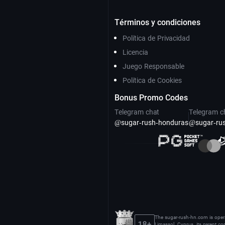
Términos y condiciones
Política de Privacidad
Licencia
Juego Responsable
Política de Cookies
Bonus Promo Codes
Telegram chat
Telegram c
@sugar-rush-honduras
@sugar-ru
The sugar-rush-hn.com is oper
Limassol, Cyprus, its parent c