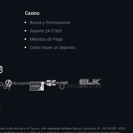
Casino
Bonos y Promociones
Soporte 24/7/365
Métodos de Pago
Cómo hacer un depósito
hed under the laws of Cyprus, with registered address Spyrou Kyprianou 61, SK HOUSE, 4003
y Antillephone N.V. Carletta N.V.s registration number is 142346 and its Business address: